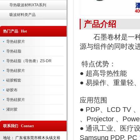
导热吸波材料XTA系列
吸波材料类产品
产品介绍
热门产品 Hot
石墨卷材是一种全
导热硅胶片
源与组件的同时改
导热硅脂
导热硅脂（导热膏）ZS-DR
特点优势：
导热硅胶片
● 超高导热性能
硅胶帽套
● 易操作、重量轻
矽胶布
应用范围
导热硅胶片
●
PDP、LCD TV 、N
灌封胶
、Projector 、Po
联系我们 Contact
● 通讯工业、医疗设备
Samsung PDP,
地址： 广东省东莞市樟木头镇文裕