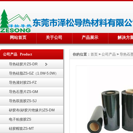
网站首页
关于公司
产品展示
解决方
公司产品 Product
你的位置：
首页
>
公司产品
>
导热石墨
导热硅胶片ZS-DR
导热硅脂ZS-GZ（1.0W-5.0W）
导热灌封胶ZS-FZ
导热石墨片ZS-GM
导热双面胶ZS-SJ
矽胶布(矽胶片绝缘片)ZS-DM
电子粘接胶ZS
硅胶帽套ZS-MT