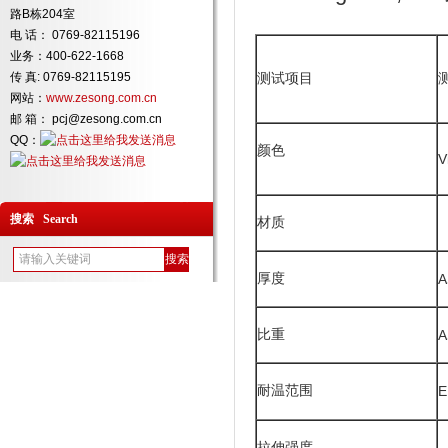
路B栋204室
电 话： 0769-82115196
业务：400-622-1668
传 真: 0769-82115195
测试项目
网站：
www.zesong.com.cn
邮 箱： pcj@zesong.com.cn
QQ：
颜色
V
搜索 Search
材质
厚度
A
比重
A
耐温范围
E
拉伸强度