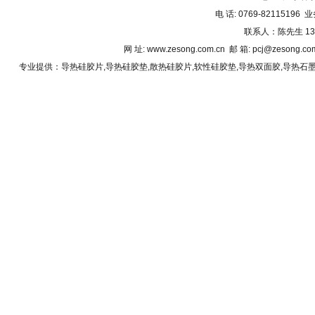
电 话: 0769-82115196 业
联系人：陈先生 1382
网 址: www.zesong.com.cn 邮 箱: pcj@zesong.
专业提供：
导热硅胶片
,
导热硅胶垫
,
散热硅胶片
,
软性硅胶垫
,
导热双面胶
,
导热石