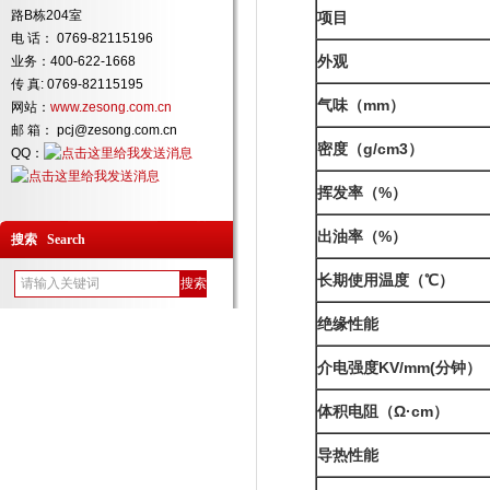
路B栋204室
项目
电 话： 0769-82115196
外观
业务：400-622-1668
传 真: 0769-82115195
气味（mm）
网站：
www.zesong.com.cn
邮 箱： pcj@zesong.com.cn
密度（g/cm
3
）
QQ：
挥发率（%）
出油率（%）
搜索 Search
长期使用温度（℃）
绝缘性能
介电强度KV/mm(分钟）
体积电阻（Ω·cm）
导热性能