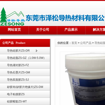
网站首页
关于公司
产品展示
解决方
公司产品 Product
你的位置：
首页
>
公司产品
>
导热硅脂Z
导热硅胶片ZS-DR
导热硅脂ZS-GZ（1.0W-5.0W）
导热灌封胶ZS-FZ
导热石墨片ZS-GM
导热双面胶ZS-SJ
矽胶布(矽胶片绝缘片)ZS-DM
电子粘接胶ZS
硅胶帽套ZS-MT