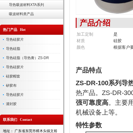
导热吸波材料XTA系列
吸波材料类产品
产品介绍
热门产品 Hot
加工定制
是
导热硅胶片
材质
硅胶
颜色
根据客户
导热硅脂
导热硅脂（导热膏）ZS-DR
导热硅胶片
产品特点
硅胶帽套
ZS-DR-100
系列导
矽胶布
热产品。ZS-DR-
导热硅胶片
强可靠度高
。主要用
灌封胶
机械设备上等。
联系我们 Contact
特性参数
地址： 广东省东莞市樟木头镇文裕