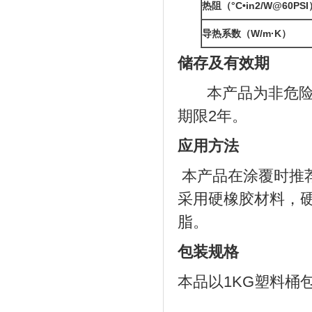
热阻（°C•in
2
/W
@60PSI
导热系数（W/m·K）
储存及有效期
本产品为非危险品
期限2年。
应用方法
本产品在涂覆时推荐
采用硬橡胶材料，硬
脂。
包装规格
本品以1KG塑料桶