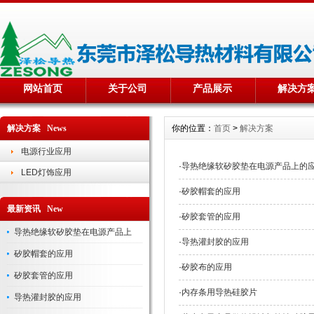
网站首页
关于公司
产品展示
解决方
解决方案 News
你的位置：
首页
>
解决方案
电源行业应用
·
导热绝缘软矽胶垫在电源产品上的
LED灯饰应用
·
矽胶帽套的应用
最新资讯 New
·
矽胶套管的应用
导热绝缘软矽胶垫在电源产品上
·
导热灌封胶的应用
矽胶帽套的应用
·
矽胶布的应用
矽胶套管的应用
·
内存条用导热硅胶片
导热灌封胶的应用