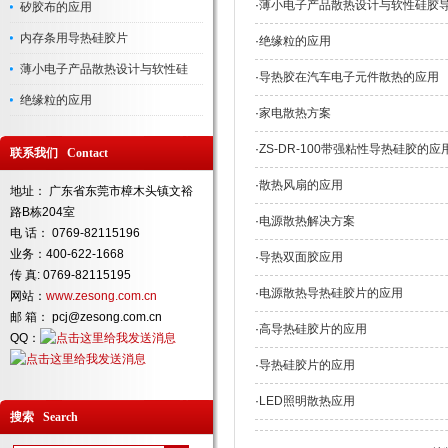
·
薄小电子产品散热设计与软性硅胶
矽胶布的应用
内存条用导热硅胶片
·
绝缘粒的应用
薄小电子产品散热设计与软性硅
·
导热胶在汽车电子元件散热的应用
绝缘粒的应用
·
家电散热方案
·
ZS-DR-100带强粘性导热硅胶的应
联系我们 Contact
·
散热风扇的应用
地址： 广东省东莞市樟木头镇文裕
路B栋204室
·
电源散热解决方案
电 话： 0769-82115196
业务：400-622-1668
·
导热双面胶应用
传 真: 0769-82115195
·
电源散热导热硅胶片的应用
网站：
www.zesong.com.cn
邮 箱： pcj@zesong.com.cn
·
高导热硅胶片的应用
QQ：
·
导热硅胶片的应用
·
LED照明散热应用
搜索 Search