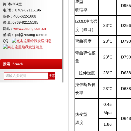
成型
路B栋204室
D955
收缩率
电 话： 0769-82115196
业务：400-622-1668
IZOD冲击强
传 真: 0769-82115195
23℃
D256
网站：
www.zesong.com.cn
度（缺口）
邮 箱： pcj@zesong.com.cn
QQ：
弯曲强度
23℃
D790
弯曲弹性模
23℃
D790
量
搜索 Search
拉伸强度
23℃
D638
拉伸断裂伸
23℃
D638
长率
0.45
Mpa
热变型
D648
温度
1.86