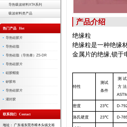
导热吸波材料XTA系列
吸波材料类产品
产品介绍
热门产品 Hot
绝缘粒
导热硅胶片
绝缘粒是一种绝缘
导热硅脂
金属片的绝缘,锁
导热硅脂（导热膏）ZS-DR
导热硅胶片
硅胶帽套
测 试
矽胶布
测试
特性
方 法
条件
导热硅胶片
AST
灌封胶
密度
23℃
D-79
联系我们 Contact
洛氏硬度
23℃
D-78
地址： 广东省东莞市樟木头镇文裕