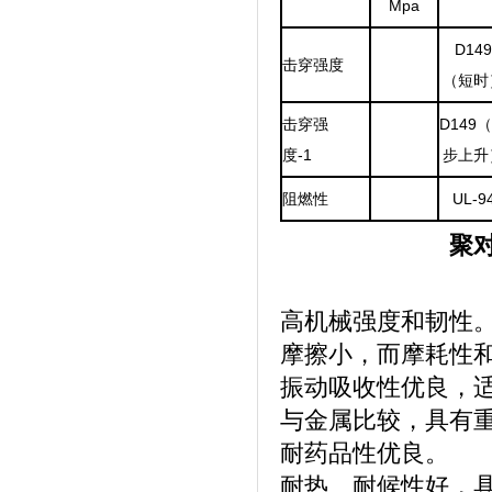
Mpa
D149
击穿强度
（短时
击穿强
D149
度-1
步上升
阻燃性
UL-9
聚
高机械强度和韧性
摩擦小，而摩耗性
振动吸收性优良，
与金属比较，具有
耐药品性优良。
耐热、耐候性好，