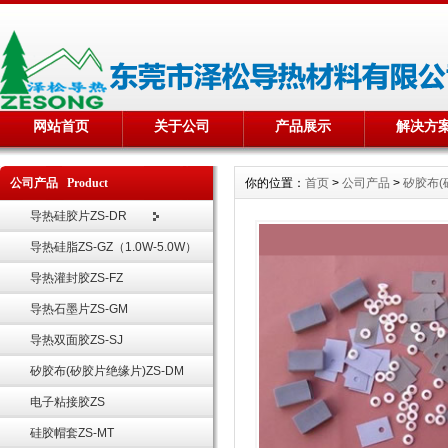
网站首页
关于公司
产品展示
解决方
公司产品 Product
你的位置：
首页
>
公司产品
>
矽胶布(
导热硅胶片ZS-DR
导热硅脂ZS-GZ（1.0W-5.0W）
导热灌封胶ZS-FZ
导热石墨片ZS-GM
导热双面胶ZS-SJ
矽胶布(矽胶片绝缘片)ZS-DM
电子粘接胶ZS
硅胶帽套ZS-MT