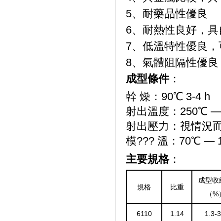
5、耐藥品性優良
6、耐熱性良好，
7、低溫特性優良，
8、氣體阻隔性優良
成型條件
：
幹 燥：90℃ 3-4 h
射出溫度：250℃ — 
射出壓力：視情況
模??? 溫：70℃ — 
主要規格
：
成型收
規格
比重
（%
6110
1.14
1.3-3