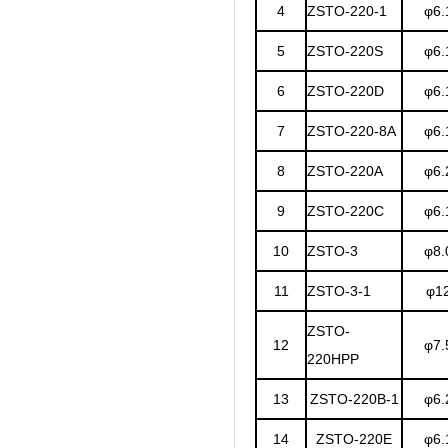
4
ZSTO-220-1
φ6.
5
ZSTO-220S
φ6.
6
ZSTO-220D
φ6.
7
ZSTO-220-8A
φ6.
8
ZSTO-220A
φ6.
9
ZSTO-220C
φ6.
10
ZSTO-3
φ8.
11
ZSTO-3-1
φ1
ZSTO-
12
φ7.
220HPP
13
ZSTO-220B-1
φ6.
14
ZSTO-220E
φ6.