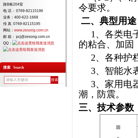
路B栋204室
令要求。
电 话： 0769-82115196
业务：400-622-1668
二、典型用途
传 真: 0769-82115195
网站：
www.zesong.com.cn
1
、各类电
邮 箱： pcj@zesong.com.cn
的粘合、加固
QQ：
2
、各种护
搜索 Search
3
、智能水
3
、家用电
潮，防震。
三、
技术参数
固