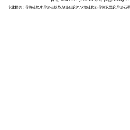
网 址: www.zesong.com.cn 邮 箱: pcj@zesong.
专业提供：
导热硅胶片
,
导热硅胶垫
,
散热硅胶片
,
软性硅胶垫
,
导热双面胶
,
导热石