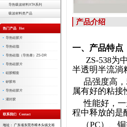
导热吸波材料XTA系列
吸波材料类产品
产品介绍
热门产品 Hot
导热硅胶片
一、
产品特点
导热硅脂
导热硅脂（导热膏）ZS-DR
ZS-538
为
导热硅胶片
半透明半流淌
硅胶帽套
品强度高，
矽胶布
属有好的粘接
导热硅胶片
灌封胶
性能好，一
程中释放的是
联系我们 Contact
（
PC
）、铜
地址： 广东省东莞市樟木头镇文裕