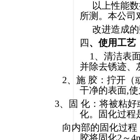
以上性能数
所测。本公司
改进造成的
四
、使用工艺
1
、清洁表
并除去锈迹、
2
、施 胶：拧开（
干净的表面
,
使
3
、固 化：将被粘
化。固化过程
向内部的固化过程
胶将固化
2
～
4