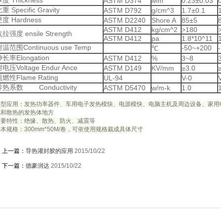
度 Thickness
ASTM D374
Mm
0.23±0.03
重 Specific Gravity
ASTM D792
g/cm^3
1.7±0.1
度 Hardness
ASTM D2240
Shore A
85±5
ASTM D412
kg/cm^2
>180
拉强度 ensile Strength
ASTM D412
pa
1.8*10^11
温范围Continuous use Temp
-50~+200
℃
长率Elongation
ASTM D412
%
3~8
电压Voltage Endur Ance
ASTM D149
KV/mm
≥3.0
燃性Flame Rating
UL-94
V-0
导热系数 Conductivity
ASTM D5470
w/m-k
1.0
典型应用：发热功率器件、车用电子发热模快、电源模快、电脑主机及周边设备、家用
充和散热的发热体地方
主要特性：绝缘、散热、防火、减震等
本规格：300mm*50M/卷，可依使用规格裁成具体尺寸
上一篇：
导热灌封胶的应用
2015/10/22
下一篇：
德豪润达
2015/10/22