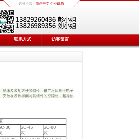
选择语言：
简体中文
企业邮箱
联系方式
访客留言
、绝缘及装配方便等特性，被广泛应用于电子
，安放在发热界面与其组件的空隙处，起导热
值
SC-30
SC-45
SC-80
灰
灰
灰