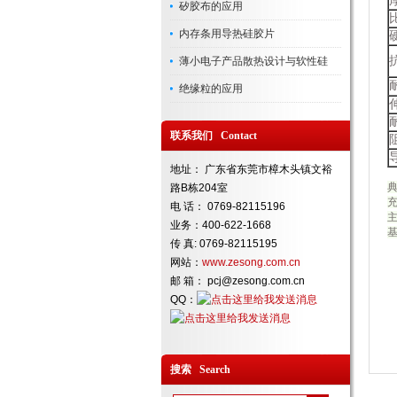
厚
矽胶布的应用
比
内存条用导热硅胶片
硬
抗
薄小电子产品散热设计与软性硅
耐
绝缘粒的应用
伸
耐
联系我们 Contact
阻
地址： 广东省东莞市樟木头镇文裕
路B栋204室
电 话： 0769-82115196
业务：400-622-1668
基
传 真: 0769-82115195
网站：
www.zesong.com.cn
邮 箱： pcj@zesong.com.cn
QQ：
搜索 Search