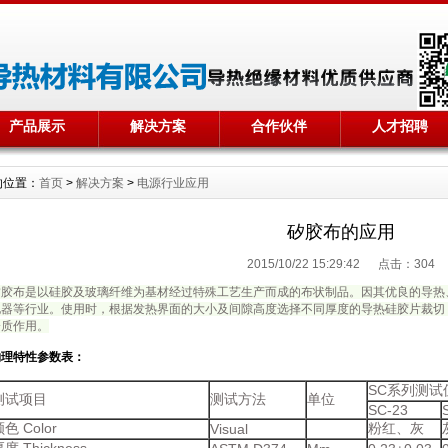
产品展示
解决方案
合作伙伴
人才招聘
的位置：
首页
>
解决方案
>
电源行业应用
矽胶布的应用
2015/10/22 15:29:42 点击：
304
矽胶布是以硅胶及玻璃纤维为基材经过特殊工艺生产而成的布状制品。因其优良的导热
电器等行业。使用时，根据发热界面的大小及间隙高度选择不同厚度的导热硅胶片裁切
介质作用。
物理特性
参数表
：
SC系列测试
测试项目
测试方法
单位
SC-23
色 Color
粉红、灰
Visual