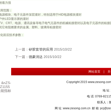
附着力强
应用范围：
●电源模块、电子元器件深层灌封，特别适用于HID电源模块灌封
户外LED显示屏的灌封
●TV、CRT、电源、通讯设备等电子电气元器件的机械粘接密封以及电子元器件的粘接
●其它有阻燃要求的金属、塑料、玻璃等粘接密封
固化前后技术参数：
上一篇：
矽胶套管的应用
2015/10/22
下一篇：
德豪润达
2015/10/22
网站首页
|
关
Copyright 2015
www.zesong.com
&nZS-
Z1155
性能指标
地 址
电 话: 0769-821
联系人：陈先
网 址: www.zesong.com.cn 邮 箱: pcj@