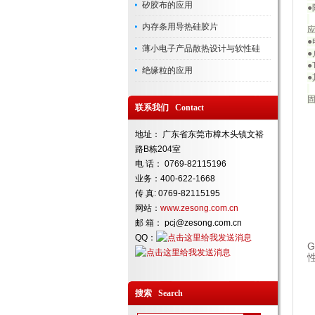
矽胶布的应用
●
内存条用导热硅胶片
薄小电子产品散热设计与软性硅
●
绝缘粒的应用
联系我们 Contact
地址： 广东省东莞市樟木头镇文裕
路B栋204室
电 话： 0769-82115196
业务：400-622-1668
传 真: 0769-82115195
网站：
www.zesong.com.cn
邮 箱： pcj@zesong.com.cn
QQ：
G
搜索 Search