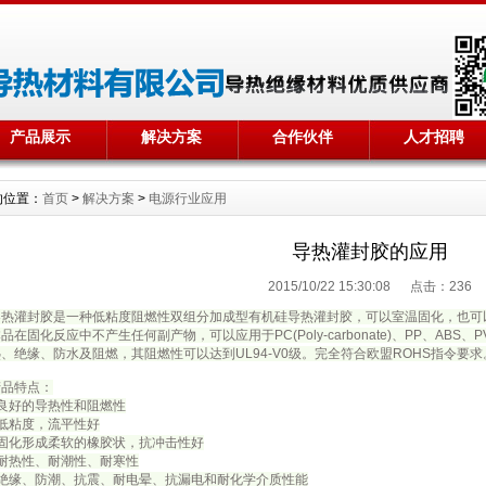
产品展示
解决方案
合作伙伴
人才招聘
的位置：
首页
>
解决方案
>
电源行业应用
导热灌封胶的应用
2015/10/22 15:30:08 点击：
236
导热灌封胶是一种低粘度阻燃性双组分加成型有机硅导热灌封胶，可以室温固化，也可
品在固化反应中不产生任何副产物，可以应用于PC(Poly-carbonate)、PP、A
、绝缘、防水及阻燃，其阻燃性可以达到UL94-V0级。完全符合欧盟ROHS指令要求
产品特点：
●良好的导热性和阻燃性
●低粘度，流平性好
●固化形成柔软的橡胶状，抗冲击性好
●耐热性、耐潮性、耐寒性
●绝缘、防潮、抗震、耐电晕、抗漏电和耐化学介质性能