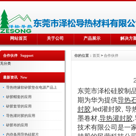
网站首页
关于公司
产品展示
解决方
合作伙伴 Support
你的位置：
首页
>
合作伙伴
无分类
最新资讯 New
导热绝缘软矽胶垫在电源产品上
东莞市泽松硅胶制品
矽胶帽套的应用
期为华为提供
导热
矽胶套管的应用
封胶
,led灌封胶,
导热灌封胶的应用
墨卷材,
导热灌封胶
矽胶布的应用
技术有限公司是一
内存条用导热硅胶片