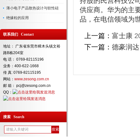
持股的民营科技公司
薄小电子产品散热设计与软性硅
供应商。华为的主
品，在电信领域为
绝缘粒的应用
上一篇：
富士康
2
联系我们 Contact
下一篇：
德豪润达
地址： 广东省东莞市樟木头镇文裕
路B栋204室
电 话： 0769-82115196
业务：400-622-1668
传 真: 0769-82115195
网站：
www.zesong.com.cn
邮 箱： pcj@zesong.com.cn
QQ：
搜索 Search