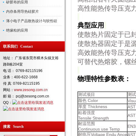
矽胶布的应用
高性能热传导压克
内存条用导热硅胶片
薄小电子产品散热设计与软性硅
典型应用
绝缘粒的应用
使散热片固定于已
使散热器固定于是
联系我们 Contact
高效能热传导压克
地址： 广东省东莞市樟木头镇文裕
可替代热熔胶，镙
路B栋204室
电 话： 0769-82115196
业务：400-622-1668
物理特性
参数表
：
传 真: 0769-82115195
网站：
www.zesong.com.cn
测试项目
测试
邮 箱： pcj@zesong.com.cn
颜色 Color
Visu
QQ：
厚度 Thickness
AST
粘着强度
AST
Tensile Strength
耐温范围
EN3
搜索 Search
Continuous use Temp
耐电压Voltage Endu Ance
AST